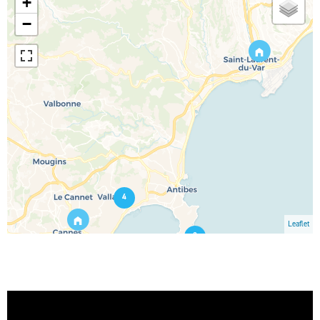
+
−
4
Leaflet
2