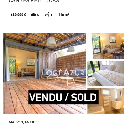
CANNES PETIT JUAS
680 000 €
116 m²
4
1
MAISON, ANTIBES