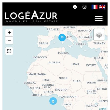
+
23
−
Leaflet