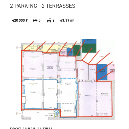
2 PARKING - 2 TERRASSES
420 000 €
63.37 m²
2
1
DROIT AU BAIL, ANTIBES