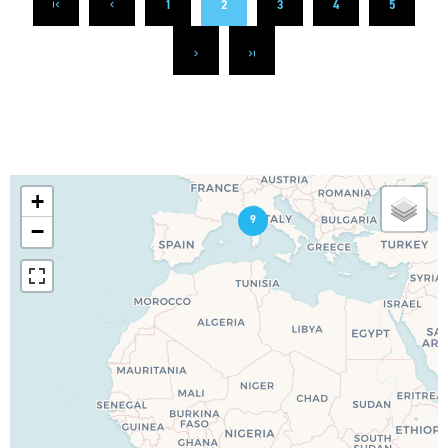
1
2
3
4
5
+
9
−