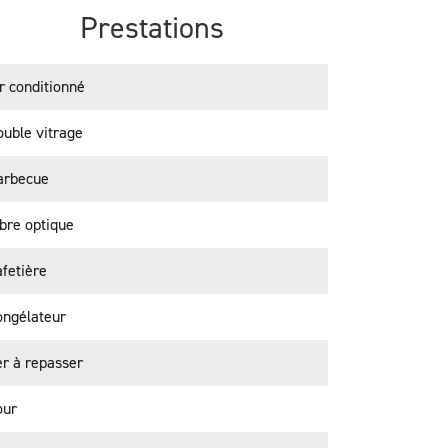
Prestations
r conditionné
uble vitrage
arbecue
bre optique
fetière
ongélateur
r à repasser
our