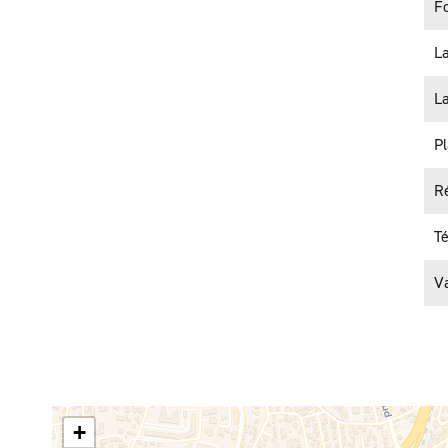
F
La
La
Pl
Ré
Té
Va
+