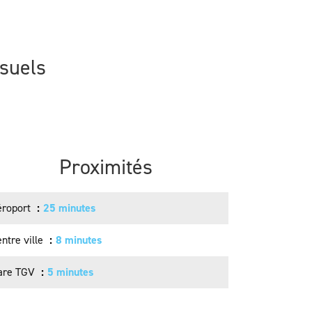
isuels
Proximités
éroport
25 minutes
ntre ville
8 minutes
are TGV
5 minutes