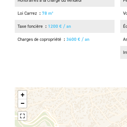
Honoraires à la charge du vendeur
Fe
Loi Carrez
78 m²
Vo
Taxe foncière
1200 € / an
Éc
Charges de copropriété
3600 € / an
A
I
+
−