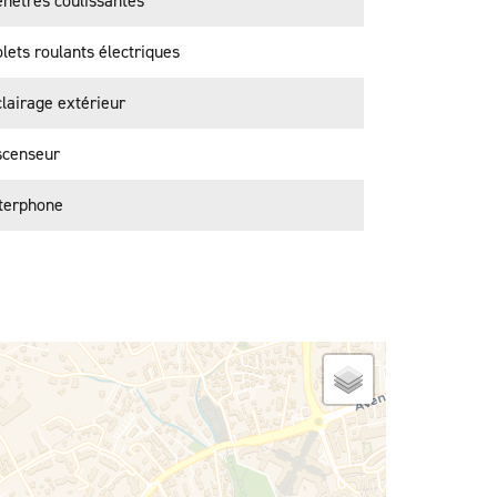
nêtres coulissantes
lets roulants électriques
lairage extérieur
scenseur
nterphone