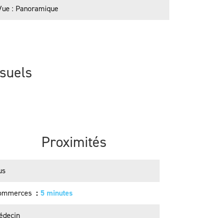
Vue
Panoramique
isuels
Proximités
us
ommerces
5 minutes
édecin